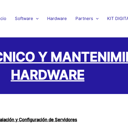
icio
Software
Hardware
Partners
KIT DIGIT
CNICO Y MANTENIMI
HARDWARE
talación y Configuración de Servidores